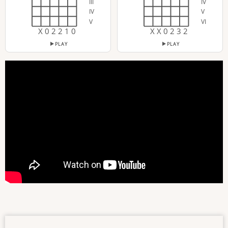
III
IV
IV
V
V
VI
X 0 2 2 1 0
X X 0 2 3 2
PLAY
PLAY