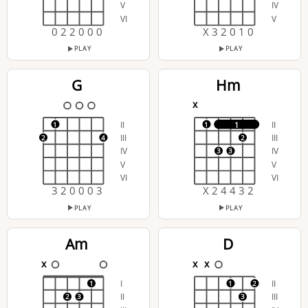
V
IV
VI
V
0 2 2 0 0 0
X 3 2 0 1 0
PLAY
PLAY
G
Hm
x
II
II
1
1
1
III
III
2
4
2
IV
IV
3
3
V
V
VI
VI
3 2 0 0 0 3
X 2 4 4 3 2
PLAY
PLAY
Am
D
x
x
x
I
II
1
1
2
II
III
2
3
3