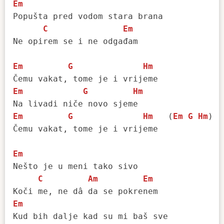
Em
Popušta pred vodom stara brana 

C
Em
Ne opirem se i ne odgađam 

Em
G
Hm
Em
G
Hm
Em
G
Hm
   (
Em
G
Hm
)

Čemu vakat, tome je i vrijeme 

Em
Nešto je u meni tako sivo

C
Am
Em
Em
Kud bih dalje kad su mi baš sve 
