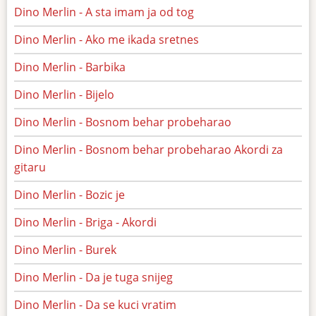
Dino Merlin - A sta imam ja od tog
Dino Merlin - Ako me ikada sretnes
Dino Merlin - Barbika
Dino Merlin - Bijelo
Dino Merlin - Bosnom behar probeharao
Dino Merlin - Bosnom behar probeharao Akordi za
gitaru
Dino Merlin - Bozic je
Dino Merlin - Briga - Akordi
Dino Merlin - Burek
Dino Merlin - Da je tuga snijeg
Dino Merlin - Da se kuci vratim