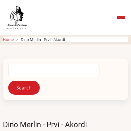
Skip
to
main
content
Home
Dino Merlin - Prvi - Akordi
Search
Dino Merlin - Prvi - Akordi