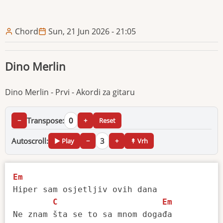
Chord
Sun, 21 Jun 2026 - 21:05
Dino Merlin
Dino Merlin - Prvi - Akordi za gitaru
Transpose:
0
−
+
Reset
Autoscroll:
3
▶ Play
−
+
↟ Vrh
Em
Hiper sam osjetljiv ovih dana

C
Em