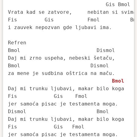
                                Gis Bmol

Vrata kad se zatvore,     nebitan si svima 
Fis         Gis           Fmol          Bmo
i zauvek nepozvan gde ljubavi ima.

Refren

Bmol                         Dismol 

Daj mi zrno uspeha, nebeski šetaču, 

Bmol                       Dismol

za mene je sudbina oštrica na maču. 

Bmol
Daj mi trunku ljubavi, makar bilo koga 

Fis            Gis    Fmol                 
jer samoća pisac je testamenta moga. 

Dismol                       Bmol

Daj mi trunku ljubavi, makar bilo koga 

Fis            Gis   Fmol                  
jer samoća pisac je testamenta moga. 
