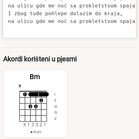
na ulicu gde me noć sa prokletstvom spaja. 
I zbog tuđe pohlepe dolazim do kraja, 

na ulicu gde me noć sa prokletstvom spaja. 
Akordi korišteni u pjesmi
Bm
x
I
1
1
II
2
III
3
3
IV
V
X 1 3 3 2 1
PLAY