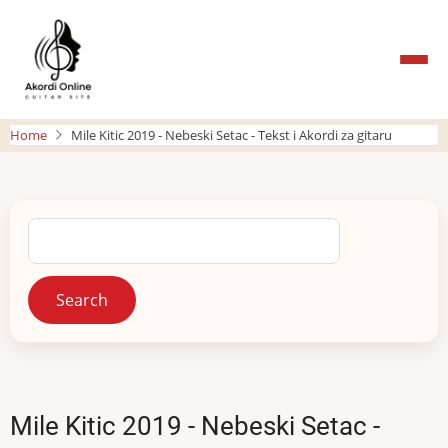
Skip
to
main
content
Home
Mile Kitic 2019 - Nebeski Setac - Tekst i Akordi za gitaru
Search
Mile Kitic 2019 - Nebeski Setac -