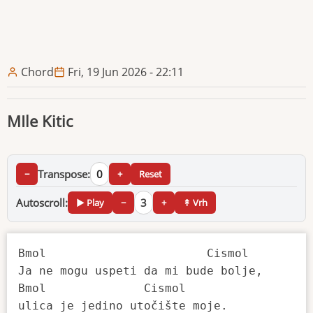
Chord
Fri, 19 Jun 2026 - 22:11
MIle Kitic
Transpose:
0
−
+
Reset
Autoscroll:
3
▶ Play
−
+
↟ Vrh
Bmol                       Cismol          
Ja ne mogu uspeti da mi bude bolje, 

Bmol              Cismol

ulica je jedino utočište moje. 
