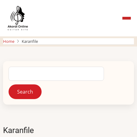
Skip
to
main
content
Home
Karanfile
Search
Karanfile