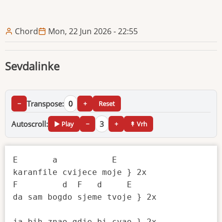
Chord
Mon, 22 Jun 2026 - 22:55
Sevdalinke
Transpose:
0
−
+
Reset
Autoscroll:
3
▶ Play
−
+
↟ Vrh
E       a           E

karanfile cvijece moje } 2x

F         d  F   d     E

da sam bogdo sjeme tvoje } 2x

ja bih znao gdje bi cvao } 2x
