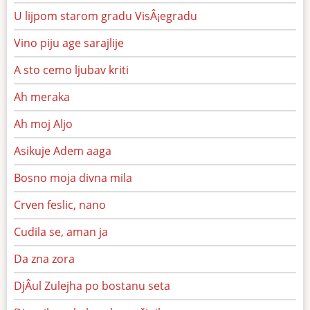
U lijpom starom gradu VisÂ¡egradu
Vino piju age sarajlije
A sto cemo ljubav kriti
Ah meraka
Ah moj Aljo
Asikuje Adem aaga
Bosno moja divna mila
Crven feslic, nano
Cudila se, aman ja
Da zna zora
DjÂul Zulejha po bostanu seta