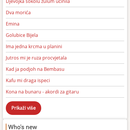
Djevojka sokolu zulum učinila
Dva morića
Emina
Golubice Bijela
Ima jedna krcma u planini
Jutros mi je ruza procvjetala
Kad ja podjoh na Bembasu
Kafu mi draga ispeci
Kona na bunaru - akordi za gitaru
Who's new