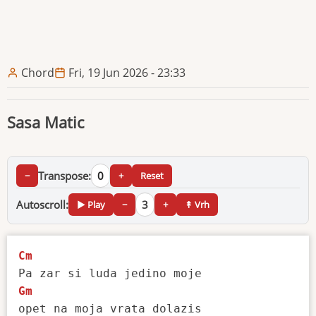
Chord
Fri, 19 Jun 2026 - 23:33
Sasa Matic
Transpose:
0
−
+
Reset
Autoscroll:
3
▶ Play
−
+
↟ Vrh
Cm
Gm