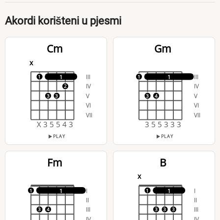
Akordi korišteni u pjesmi
Cm
Gm
x
III
III
1
1
1
1
IV
IV
2
V
V
3
3
3
4
VI
VI
VII
VII
X 3 5 5 4 3
3 5 5 3 3 3
PLAY
PLAY
Fm
B
x
I
I
1
1
1
1
II
II
III
III
3
4
3
3
3
IV
IV