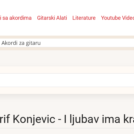
i sa akordima
Gitarski Alati
Literature
Youtube Vide
n
j Akordi za gitaru
arch
rif Konjevic - I ljubav ima k