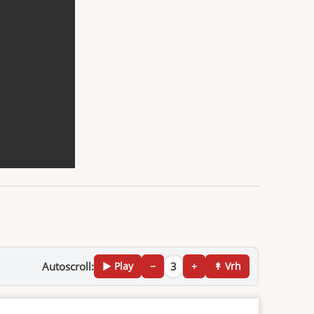
Autoscroll:
▶ Play
−
3
+
↟ Vrh