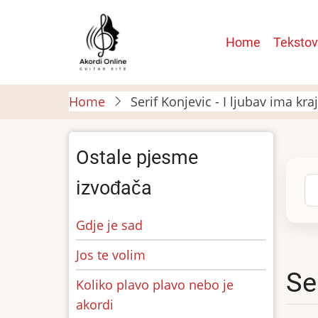
Skip
to
Main
Home
Tekstov
main
navigatio
content
Home
Serif Konjevic - I ljubav ima kra
Ostale pjesme
Se
izvođača
Gdje je sad
Jos te volim
Se
Koliko plavo plavo nebo je
akordi