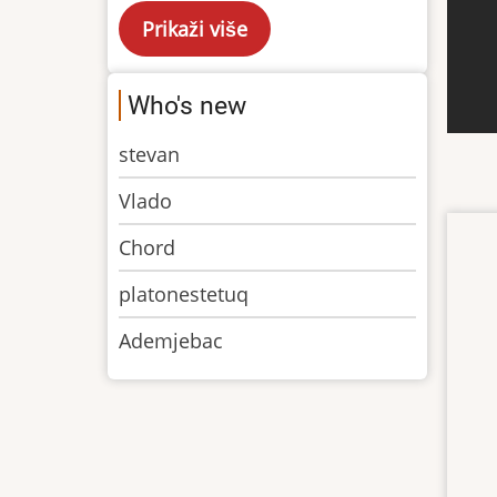
Who's new
stevan
Vlado
Chord
platonestetuq
Ademjebac