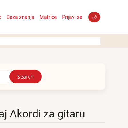
o
Baza znanja
Matrice
Prijavi se
🌙
raj Akordi za gitaru