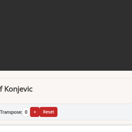
f Konjevic
Transpose:
0
+
Reset