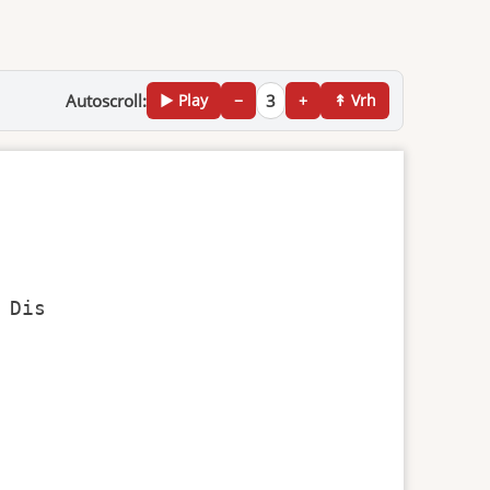
Autoscroll:
▶ Play
−
3
+
↟ Vrh
Dis
