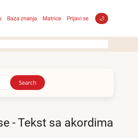
o
Baza znanja
Matrice
Prijavi se
🌙
use - Tekst sa akordima