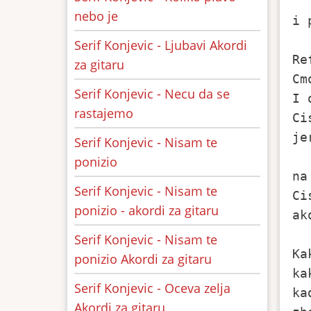
  
nebo je
i 
Serif Konjevic - Ljubavi Akordi
Ref
za gitaru
Cm
Serif Konjevic - Necu da se
I 
rastajemo
Ci
je
Serif Konjevic - Nisam te
  
ponizio
na
Serif Konjevic - Nisam te
Ci
ponizio - akordi za gitaru
ak
Serif Konjevic - Nisam te
Ka
ponizio Akordi za gitaru
ka
Serif Konjevic - Oceva zelja
ka
Akordi za gitaru