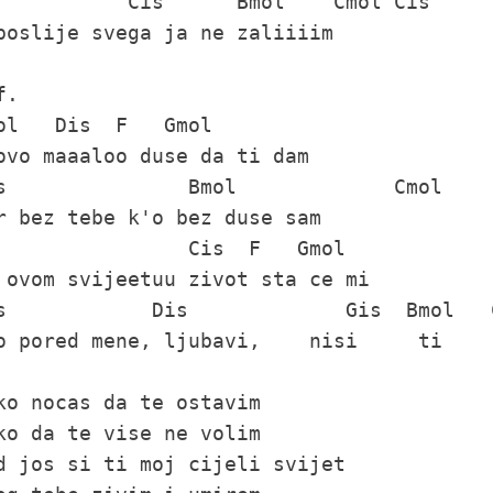
           Cis      Bmol    Cmol Cis

poslije svega ja ne zaliiiim

.

ol   Dis  F   Gmol

ovo maaaloo duse da ti dam

s               Bmol             Cmol

r bez tebe k'o bez duse sam

                Cis  F   Gmol

 ovom svijeetuu zivot sta ce mi

s            Dis             Gis  Bmol   C
o pored mene, ljubavi,    nisi     ti

ko nocas da te ostavim

ko da te vise ne volim

d jos si ti moj cijeli svijet
