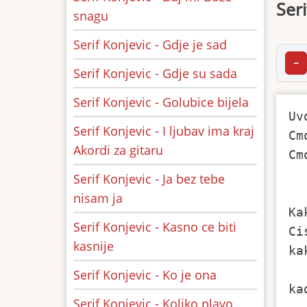
Seri
snagu
Serif Konjevic - Gdje je sad
−
Serif Konjevic - Gdje su sada
Serif Konjevic - Golubice bijela
Uvo
Serif Konjevic - I ljubav ima kraj
Cm
Akordi za gitaru
Cm
Serif Konjevic - Ja bez tebe
  
nisam ja
Ka
Serif Konjevic - Kasno ce biti
Ci
kasnije
ka
  
Serif Konjevic - Ko je ona
ka
Serif Konjevic - Koliko plavo