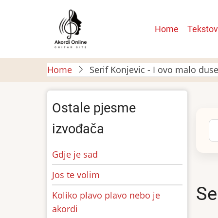
Skip
to
Main
Home
Tekstov
main
navigatio
content
Home
Serif Konjevic - I ovo malo duse
Ostale pjesme
Se
izvođača
Gdje je sad
Jos te volim
Se
Koliko plavo plavo nebo je
akordi