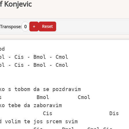
f Konjevic
Transpose:
0
+
Reset
d 

ol - Cis - Bmol - Cmol

ol - Cis - Bmol - Cmol

                                          
ko s tobom da se pozdravim

s           Bmol         Cmol

ko tebe da zaboravim

              Cis                  Dis

d volim te jos srcem svim
