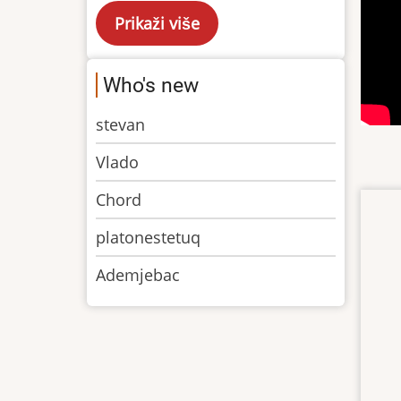
Who's new
stevan
Vlado
Chord
platonestetuq
Ademjebac