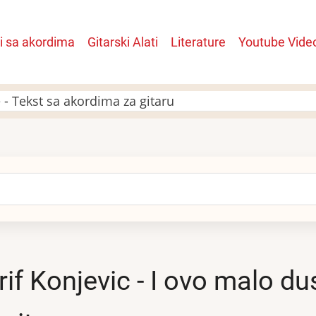
i sa akordima
Gitarski Alati
Literature
Youtube Vide
n
 - Tekst sa akordima za gitaru
arch
rif Konjevic - I ovo malo d