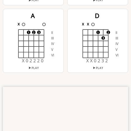
PLAY
PLAY
A
D
x
x
x
II
II
1
2
3
1
2
III
III
3
IV
IV
V
V
VI
VI
X 0 2 2 2 0
X X 0 2 3 2
PLAY
PLAY