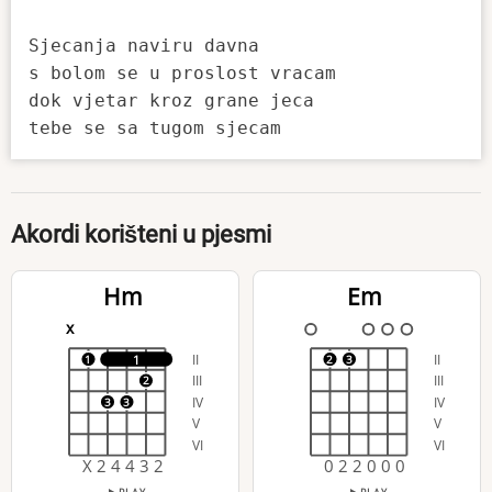
Sjecanja naviru davna

s bolom se u proslost vracam

dok vjetar kroz grane jeca

Akordi korišteni u pjesmi
Hm
Em
x
II
II
1
1
2
3
III
III
2
IV
IV
3
3
V
V
VI
VI
X 2 4 4 3 2
0 2 2 0 0 0