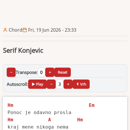
Chord
Fri, 19 Jun 2026 - 23:33
Serif Konjevic
Transpose:
0
−
+
Reset
Autoscroll:
3
▶ Play
−
+
↟ Vrh
Hm
Em
Hm
A
Hm