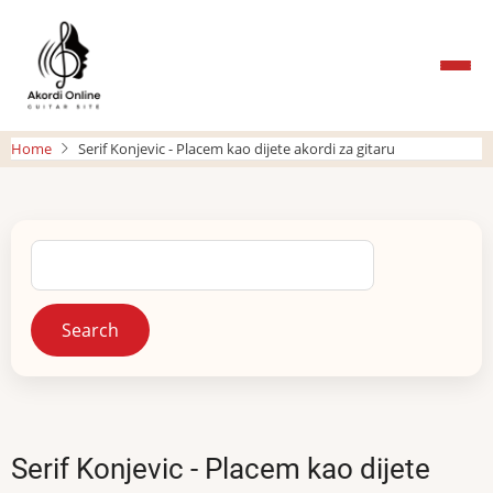
Skip
to
main
content
Home
Serif Konjevic - Placem kao dijete akordi za gitaru
Search
Serif Konjevic - Placem kao dijete