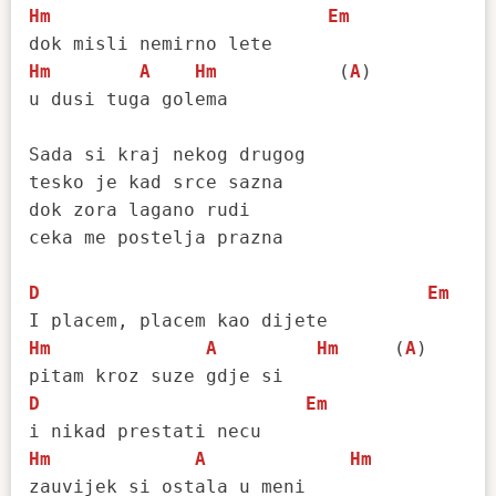
Hm
Em
Hm
A
Hm
           (
A
)

u dusi tuga golema

Sada si kraj nekog drugog

tesko je kad srce sazna

dok zora lagano rudi

ceka me postelja prazna

D
Em
Hm
A
Hm
     (
A
)

D
Em
Hm
A
Hm
zauvijek si ostala u meni
